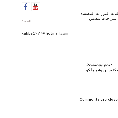
رع سوريا للحزب الاشوري الديمقراطي بدءت يوم الاثنين 28/4/2025 فعاليات الدورات التثقيفية
 تمر حيث يتضمن
EMAIL
gabba1977@hotmail.com
Previous post
دكتور اوديشو ملكو
Comments are close